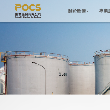
關於匯僑
專業