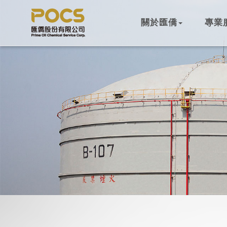
關於匯僑
專業