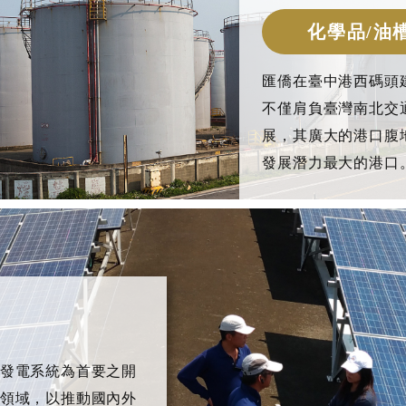
化學品/油
匯僑在臺中港西碼頭
不僅肩負臺灣南北交
展，其廣大的港口腹
發展潛力最大的港口
發電系統為首要之開
領域，以推動國內外