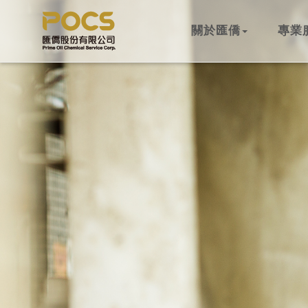
關於匯僑
專業