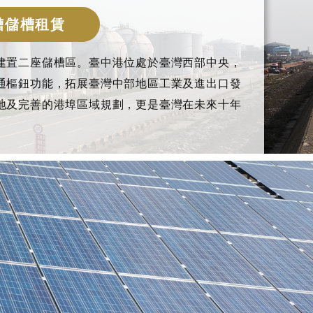
槽儲槽租賃
建置二座儲槽區。臺中港位處於臺灣西部中央，
通樞鈕功能，拓展臺灣中部地區工業及進出口發
地及完善的港埠區域規劃，更是臺灣在未來十年
。